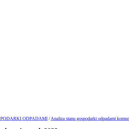
SPODARKI ODPADAMI
/
Analiza stanu gospodarki odpadami komun