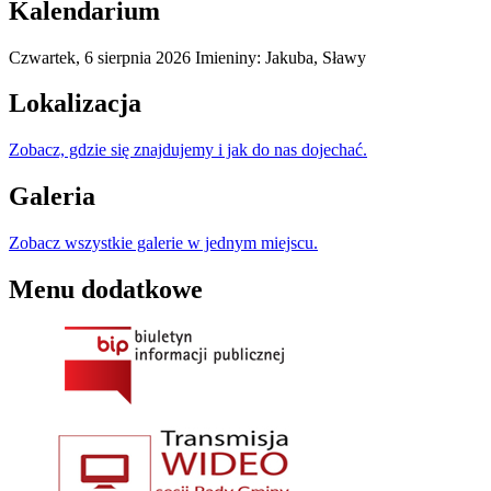
Kalendarium
Czwartek,
6
sierpnia
2026
Imieniny: Jakuba, Sławy
Lokalizacja
Zobacz, gdzie się znajdujemy i jak do nas dojechać.
Galeria
Zobacz wszystkie galerie w jednym miejscu.
Menu dodatkowe