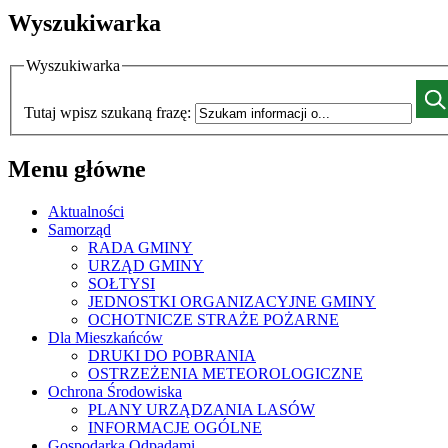
Wyszukiwarka
Wyszukiwarka
Tutaj wpisz szukaną frazę:
Menu główne
Aktualności
Samorząd
RADA GMINY
URZĄD GMINY
SOŁTYSI
JEDNOSTKI ORGANIZACYJNE GMINY
OCHOTNICZE STRAŻE POŻARNE
Dla Mieszkańców
DRUKI DO POBRANIA
OSTRZEŻENIA METEOROLOGICZNE
Ochrona Środowiska
PLANY URZĄDZANIA LASÓW
INFORMACJE OGÓLNE
Gospodarka Odpadami