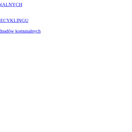
NALNYCH
RECYKLINGU
a odpadów komunalnych