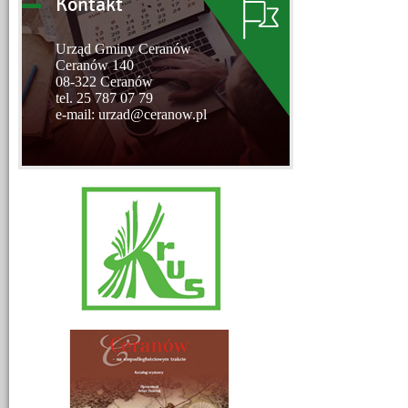
Kontakt
Urząd Gminy Ceranów
Ceranów 140
08-322 Ceranów
tel. 25 787 07 79
e-mail: urzad@ceranow.pl