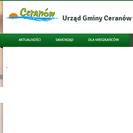
Urząd Gminy Ceranów
- Ochrona Środowiska
AKTUALNOŚCI
SAMORZĄD
DLA MIESZKAŃCÓW
Menu główne
OCHRONA DANYCH - RODO
KULTURA
NAPISZ DO NAS
Informacje
.