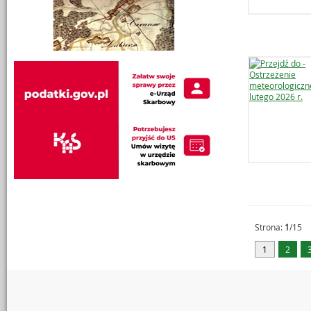
Strona:
1
/15
Strona: bieżą
1
Strona:
2
St