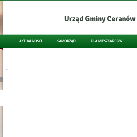
Urząd Gminy Ceranów
- OSTRZEŻENIA MET
AKTUALNOŚCI
SAMORZĄD
DLA MIESZKAŃCÓW
Menu główne
OCHRONA DANYCH - RODO
KULTURA
NAPISZ DO NAS
Informacje
.