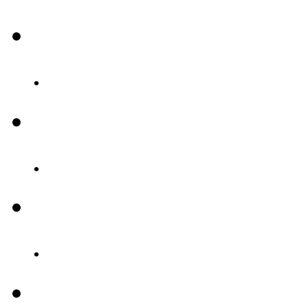
.
.
.