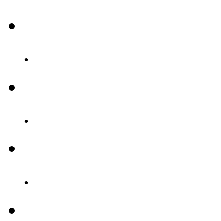
.
.
.